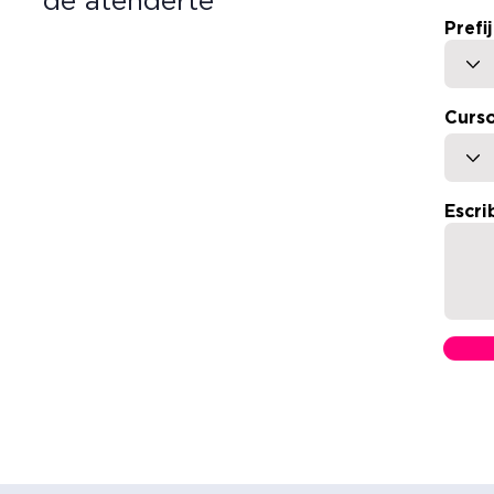
de atenderte
Prefi
Curso
Escri