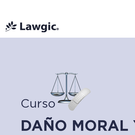
📚 Plan Mensual Lawgic
+150 cu
Curso
DAÑO MORAL 