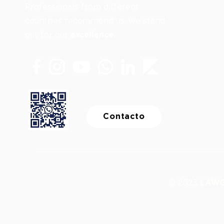
Professionals from different
countries recommend us, we stand
out for our
excellence.
Contacto
© 2023
LAWG