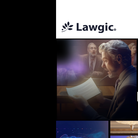
📚 Plan Mens