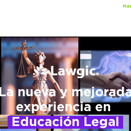
ual Lawgic
+150 cursos
por
$450
al mes
Más
La nueva y mejorad
experiencia en
Educación Legal