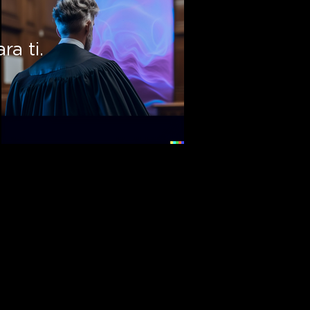
a ti.