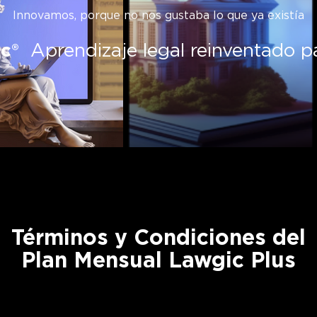
Innovamos, porque no nos gustaba lo que ya existía
c®
Aprendizaje legal reinventado par
Términos y Condiciones del
Plan Mensual Lawgic Plus