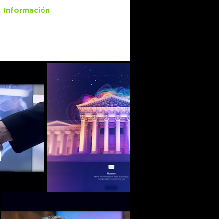
 Información
a