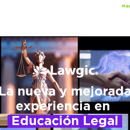
ual Lawgic
+150 cursos
por
$450
al mes
Más
La nueva y mejorad
experiencia en
Educación Legal