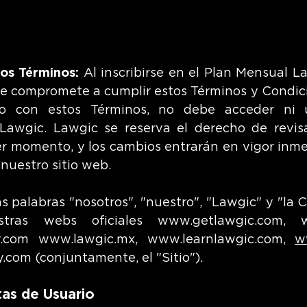
los Términos:
Al inscribirse en el Plan Mensual La
se compromete a cumplir estos Términos y Condici
 con estos Términos, no debe acceder ni uti
Lawgic. Lawgic se reserva el derecho de r
evis
er momento, y los cambios entrarán en vigor in
 nuestro sitio web.
s palabras "nosotros", "nuestro", "Lawgic" y "la 
tras webs oficiales
www.getlawgic.com
,
.com
www.lawgic.mx
,
www.learnlawgic.com
,
w
y.com
(conjuntamente, el "Sitio").
tas de Usuario