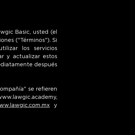
wgic Basic, usted (el
ones ("Términos"). Si
lizar los servicios
ar y actualizar estos
mediatamente después
Compañía" se refieren
www.lawgic.academy
,
ww.lawgic.com.mx
y