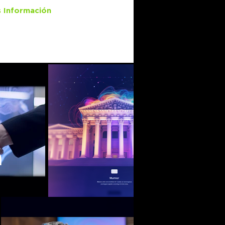
 Información
a