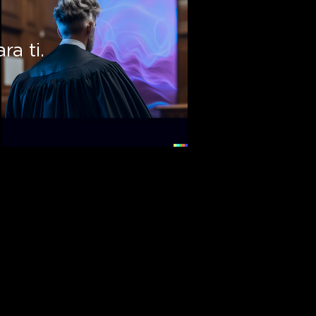
a ti.