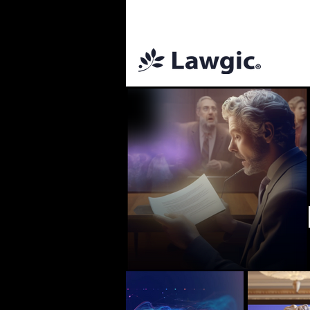
📚 Plan Mens