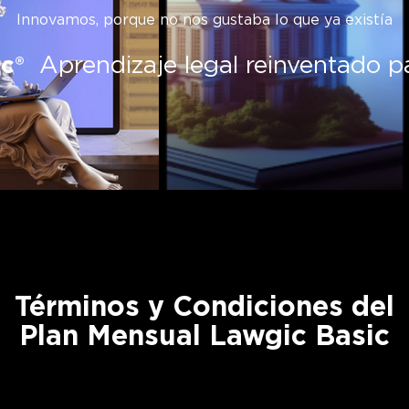
Innovamos, porque no nos gustaba lo que ya existía
c®
Aprendizaje legal reinventado par
Términos y Condiciones del
Plan Mensual Lawgic Basic