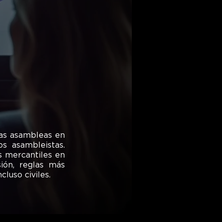
las asambleas en
s asambleistas.
s mercantiles en
ión, reglas más
luso civiles.