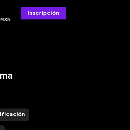
Inscripción
0
MXN
ama
i
ificación