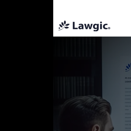
📚 Plan Mens