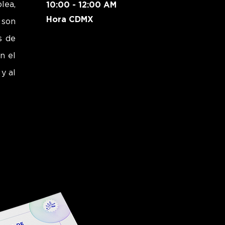
lea,
10:00 - 12:00 AM
Hora CDMX
 son
s de
n el
y al