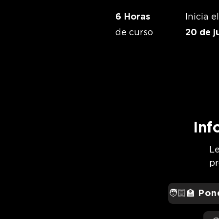
6 Horas
Inicia el
de curso
20 de j
Inf
Le
pr
🧑🏻‍🏫 Po