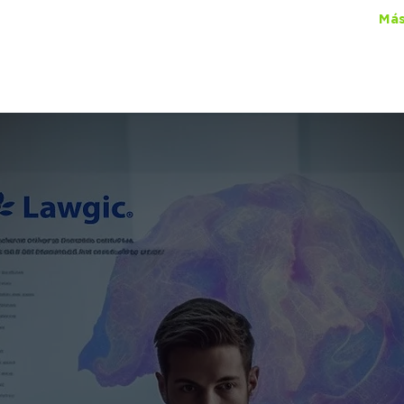
ual Lawgic
+150 cursos
por
$450
al mes
Más