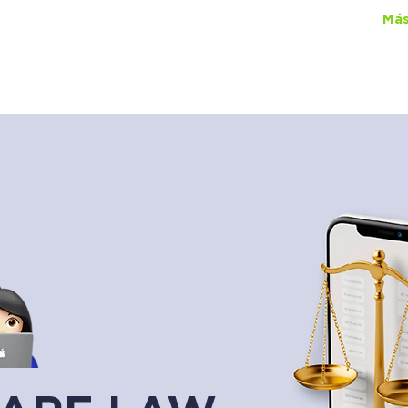
ual Lawgic
+150 cursos
por
$450
al mes
Más