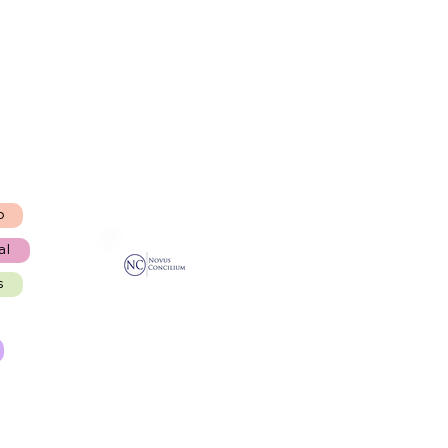
o
al
s