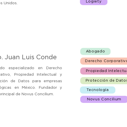
Logiety
s Unidos.
Abogado
o. Juan Luis Conde
Derecho Corporativ
do especializado en Derecho
Propiedad Intelectu
ativo, Propiedad Intelectual y
Protección de Dato
cción de Datos para empresas
lógicas en México. Fundador y
Tecnología
principal de Novus Concilium.
Novus Concilium