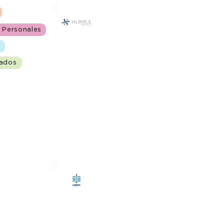
s Personales
l
gados