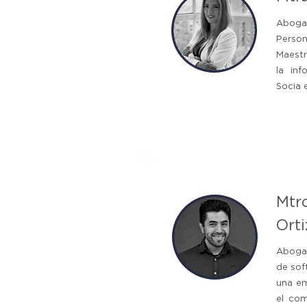
Abog
Perso
Maestr
la inf
Socia 
Mtro
Orti
Abogad
de sof
una e
el com