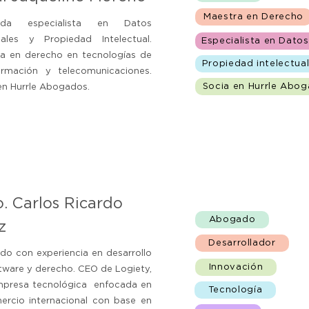
Maestra en Derecho
ada especialista en Datos
nales y Propiedad Intelectual.
Especialista en Dato
a en derecho en tecnologías de
Propiedad intelectua
ormación y telecomunicaciones.
Socia en Hurrle Abo
en Hurrle Abogados.
. Carlos Ricardo
Abogado
z
Desarrollador
o con experiencia en desarrollo
Innovación
tware y derecho. CEO de Logiety,
mpresa tecnológica enfocada en
Tecnología
ercio internacional con base en