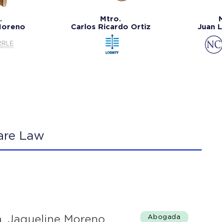
.
Mtro.
 Moreno
Carlos Ricardo Ortiz
Juan 
are Law
Abogada
a. Jaqueline Moreno