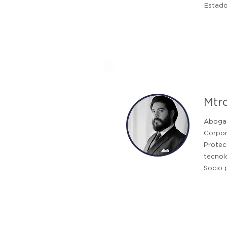
Estado
Mtr
Aboga
Corpor
Prote
tecno
Socio 