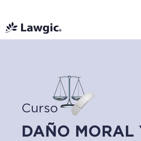
📚 Plan Mensual Lawgic
+150 cu
Curso
DAÑO MORAL 