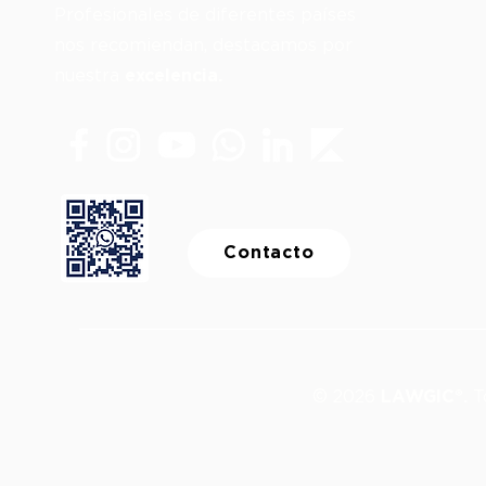
Profesionales de diferentes países
nos recomiendan, destacamos por
nuestra
excelencia.
Contacto
© 2026
LAWGIC®.
To