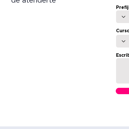
de atenderte
Prefi
Curso
Escri