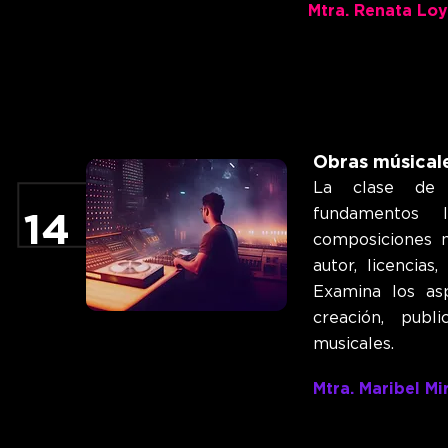
Mtra. Renata Loy
Obras músical
La clase de 
fundamentos 
14
composiciones m
autor, licencias
Examina los asp
creación, publ
musicales.
Mtra. Maribel M