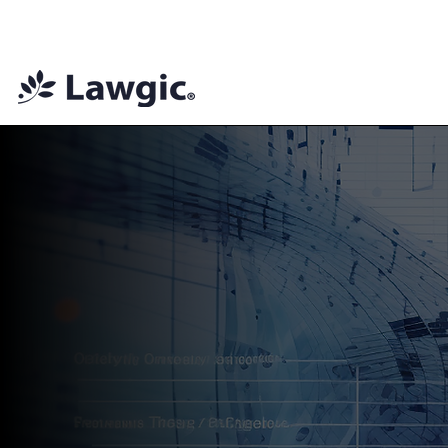
📚 Plan Mensual Lawgic
+150 cu