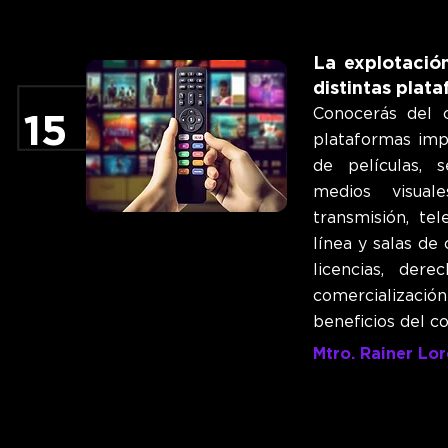
La explotación
distintas plat
Co
nocerás del c
15
plataformas impl
de películas, s
medios visual
transmisión, te
línea y salas de
licencias, der
comercializació
beneficios del c
Mtro. Rainer Lo