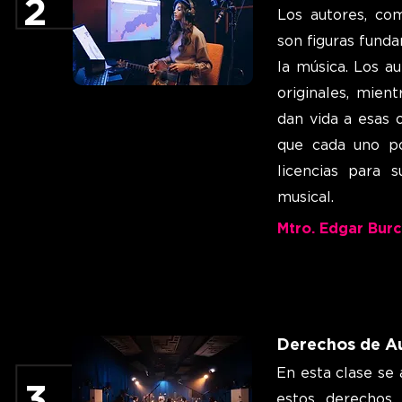
2
Los autores, com
son figuras fund
la música. Los a
originales, mien
dan vida a esas 
que cada uno po
licencias para s
musical.
Mtro. Edgar Bur
Derechos de A
En esta clase se 
3
estos derechos 