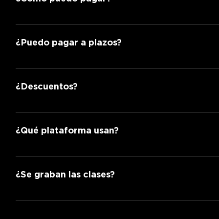
Tarjeta de crédito o débito, transferencia, PayPal, S
¿Puedo pagar a plazos?
Sí. Solicita a tu asesor el plan de pagos.
¿Descuentos?
¡Sí! Estudiantes de licenciatura y adultos mayores a
¿Qué plataforma usan?
En Lawgic® usamos Zoom para los eventos en vivo y
¿Se graban las clases?
¡SÍ! Todas nuestras clases se graban