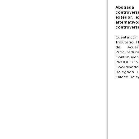
Abogada
controvers
exterior, 
alternat
controversi
Cuenta con 
Tributario. 
de Acuer
Procuradu
Contribuy
PRODEC
Coordinad
Delegada E
Enlace Dele