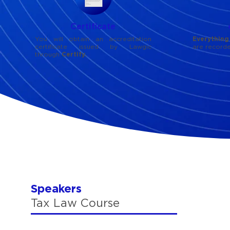
Certificate
You will obtain an accreditation
Everythin
certificate issued by Lawgic
are recorde
through
Certify.
Speakers
Tax Law Course