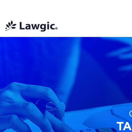
📚 Plan Mensual Lawgic
+150 cu
T