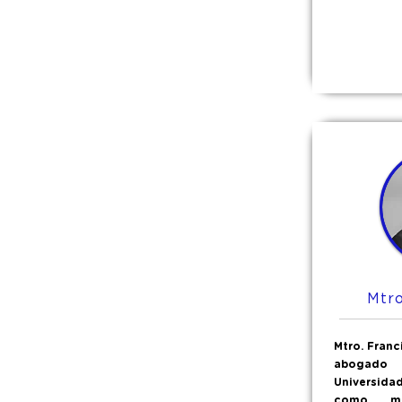
Mtr
Mtro. Franc
abogado
Universid
como ma