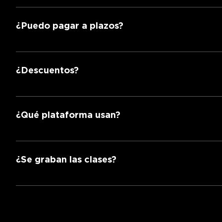
Tarjeta de crédito o débito, transferencia, PayPal, S
¿Puedo pagar a plazos?
Sí. Solicita a tu asesor el plan de pagos.
¿Descuentos?
¡Sí! Estudiantes de licenciatura y adultos mayores a
¿Qué plataforma usan?
En Lawgic® usamos Zoom para los eventos en vivo y
¿Se graban las clases?
¡SÍ! Todas nuestras clases se graban