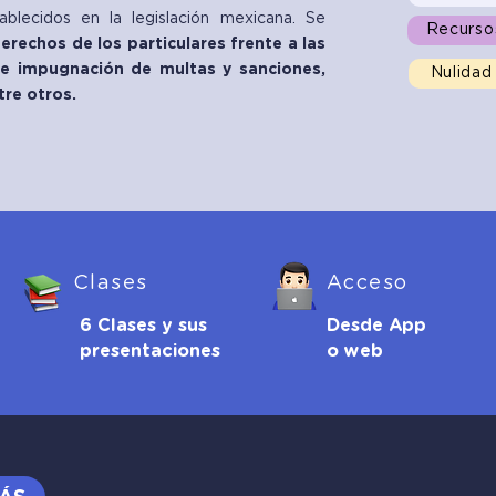
ablecidos en la legislación mexicana. Se
Recurso
erechos de los particulares frente a las
de impugnación de multas y sanciones,
Nulidad
tre otros.
Clases
Acceso
6 Clases y sus
Desde App
presentaciones
o web