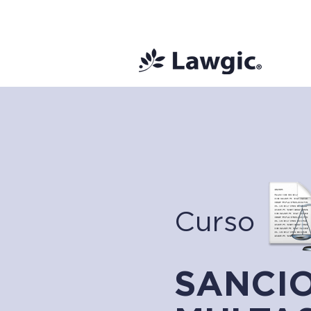
📚 Plan Mens
Curso
SANCI