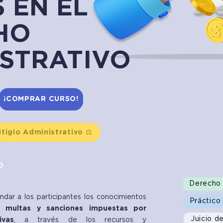
 EN EL
HO
ISTRATIVO
¡COMPRAR CURSO!
itigio Administrativo ⚖️
O
Derecho 
ndar a los participantes los conocimientos
Práctico
r multas y sanciones impuestas por
Juicio 
ivas
, a través de los recursos y