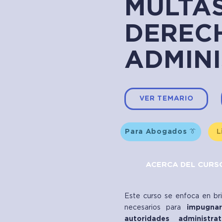
MULTAS
DEREC
ADMIN
VER TEMARIO
Para Abogados 👔
L
ACERCA DEL CURS
Este curso se enfoca en bri
necesarios para
impugna
autoridades administrat