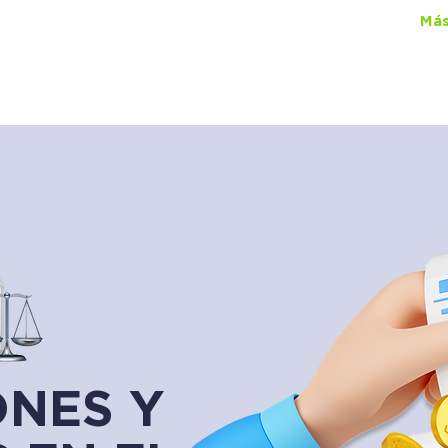
ual Lawgic
+150 cursos
por
$450
al mes
Más
ONES Y