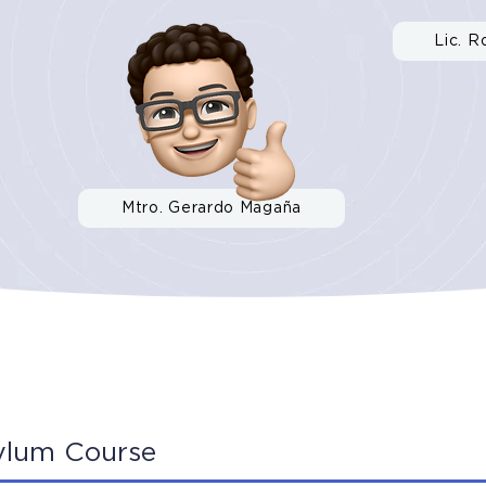
Lic. R
Mtro. Gerardo Magaña
ylum Course