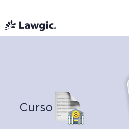
📚 Plan Mensual Lawgic
+150 cu
Curso