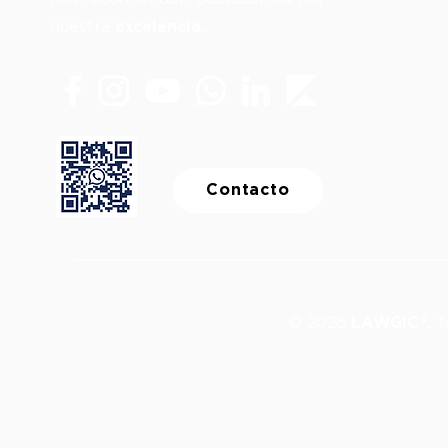
nuestra
excelencia.
Contacto
© 2026
LAWGIC®.
To