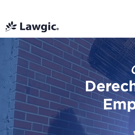
📚 Plan Mensual Lawgic
+150 cu
Derech
Emp