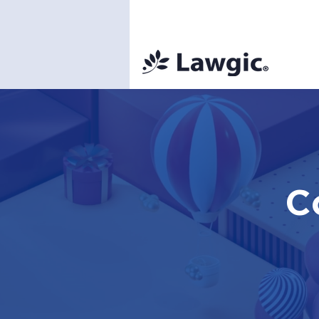
📚 Plan Mens
C