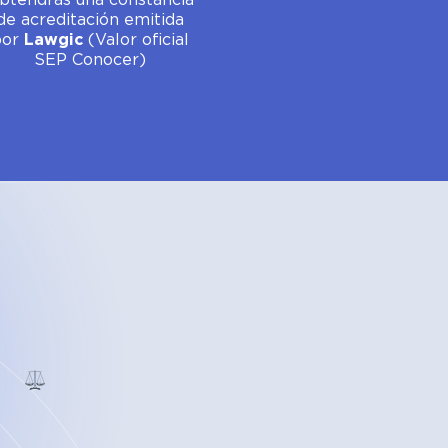
btendrás una constancia
de acreditación emitida
por
Lawgic
(Valor oficial
SEP Conocer)