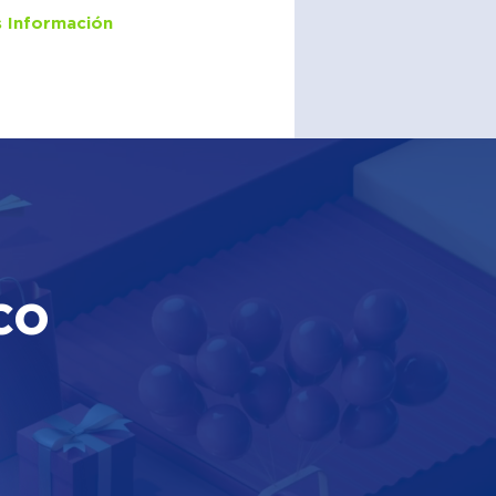
 Información
co