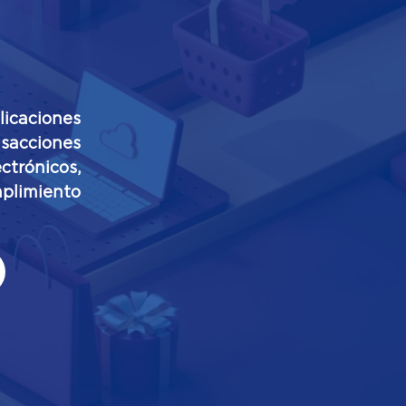
licaciones
nsacciones
trónicos,
plimiento