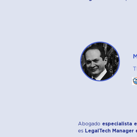
M
T
Abogado
especialista e
es
LegalTech Manager 