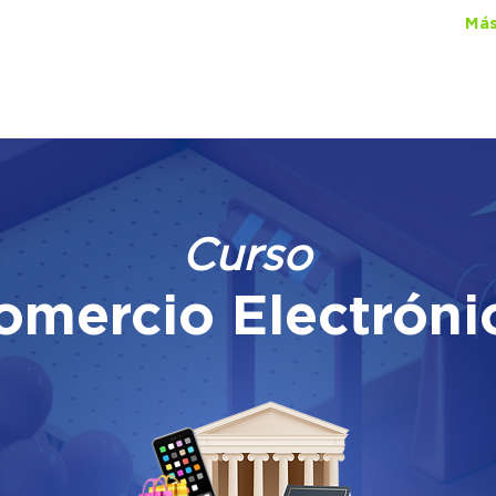
ual Lawgic
+150 cursos
por
$450
al mes
Más
Curso
omercio Electróni