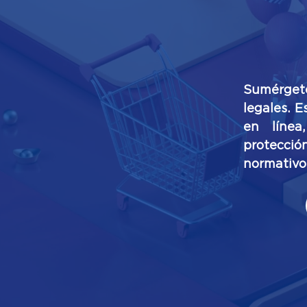
Sumérgete
legales. E
en línea
protecci
normativo