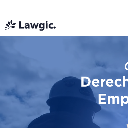
📚 Plan Mensual Lawgic
+150 cu
Derech
Emp